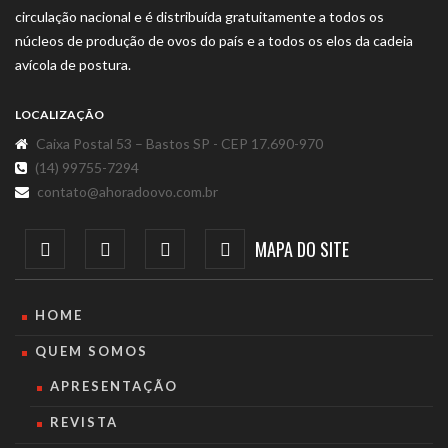
circulação nacional e é distribuída gratuitamente a todos os
núcleos de produção de ovos do país e a todos os elos da cadeia
avícola de postura.
LOCALIZAÇÃO
Caixa Postal 53 – Bastos SP - CEP 17.690-970
(14) 99755-7294
contato@ahoradoovo.com.br
MAPA DO SITE
HOME
QUEM SOMOS
APRESENTAÇÃO
REVISTA