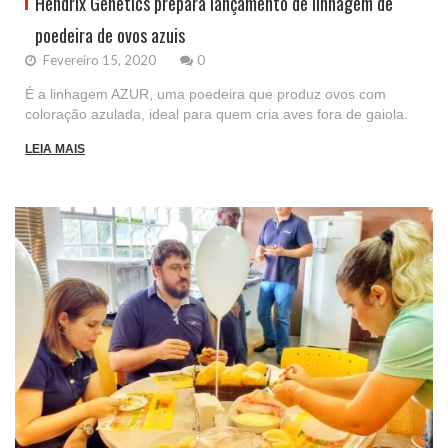
Hendrix Genetics prepara lançamento de linhagem de
poedeira de ovos azuis
Fevereiro 15, 2020
0
É a linhagem AZUR, uma poedeira que produz ovos com
coloração azulada, ideal para quem cria aves fora de gaiola.
LEIA MAIS