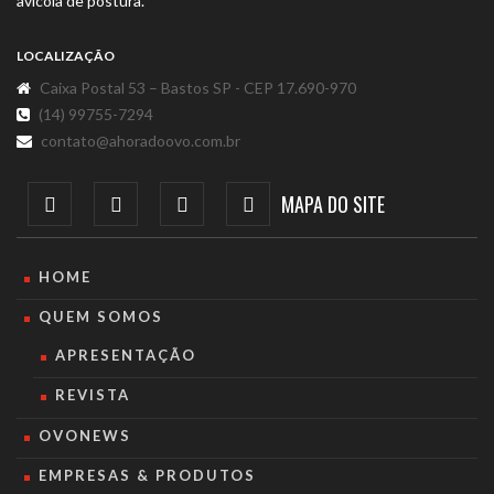
avícola de postura.
LOCALIZAÇÃO
Caixa Postal 53 – Bastos SP - CEP 17.690-970
(14) 99755-7294
contato@ahoradoovo.com.br
MAPA DO SITE
HOME
QUEM SOMOS
APRESENTAÇÃO
REVISTA
OVONEWS
EMPRESAS & PRODUTOS