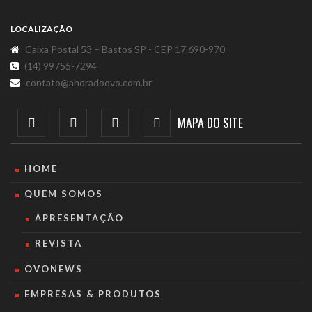
LOCALIZAÇÃO
Caixa Postal 53 – Bastos SP - CEP 17.690-970
(14) 99755-7294
contato@ahoradoovo.com.br
MAPA DO SITE
HOME
QUEM SOMOS
APRESENTAÇÃO
REVISTA
OVONEWS
EMPRESAS & PRODUTOS