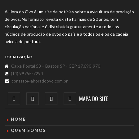
A Hora do Ovo é um site de notícias sobre a avicultura de produção
de ovos. No formato revista existe há mais de 20 anos, tem
circulação nacional e é distribuída gratuitamente a todos os
núcleos de produção de ovos do país e a todos os elos da cadeia
avícola de postura.
LOCALIZAÇÃO
Caixa Postal 53 – Bastos SP - CEP 17.690-970
(14) 99755-7294
contato@ahoradoovo.com.br
MAPA DO SITE
HOME
QUEM SOMOS