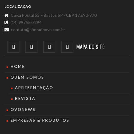
LOCALIZAÇÃO
Caixa Postal 53 – Bastos SP - CEP 17.690-970
(14) 99755-7294
contato@ahoradoovo.com.br
MAPA DO SITE
HOME
QUEM SOMOS
APRESENTAÇÃO
REVISTA
OVONEWS
EMPRESAS & PRODUTOS