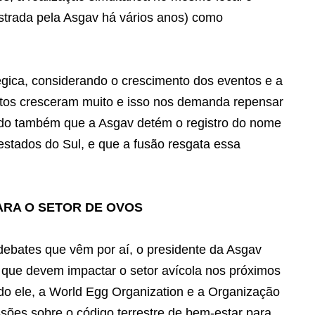
strada pela Asgav há vários anos) como
égica, considerando o crescimento dos eventos e a
ntos cresceram muito e isso nos demanda repensar
ando também que a Asgav detém o registro do nome
s estados do Sul, e que a fusão resgata essa
ARA O SETOR DE OVOS
debates que vêm por aí, o presidente da Asgav
 que devem impactar o setor avícola nos próximos
do ele, a World Egg Organization e a Organização
ões sobre o código terrestre de bem‑estar para