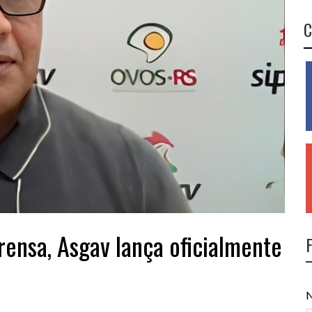
C
rensa, Asgav lança oficialmente
N