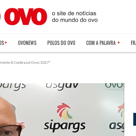
OS
OVONEWS
POLOS DO OVO
COM A PALAVRA
FR
almente A Conbrasul Ovos 2027"