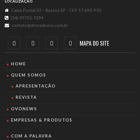
LOCALIZAÇÃO
Caixa Postal 53 – Bastos SP - CEP 17.690-970
(14) 99755-7294
contato@ahoradoovo.com.br
MAPA DO SITE
HOME
QUEM SOMOS
APRESENTAÇÃO
REVISTA
OVONEWS
EMPRESAS & PRODUTOS
COM A PALAVRA