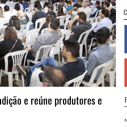
C
adição e reúne produtores e
N