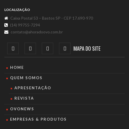
LOCALIZAÇÃO
Caixa Postal 53 – Bastos SP - CEP 17.690-970
(14) 99755-7294
contato@ahoradoovo.com.br
MAPA DO SITE
HOME
QUEM SOMOS
APRESENTAÇÃO
REVISTA
OVONEWS
EMPRESAS & PRODUTOS