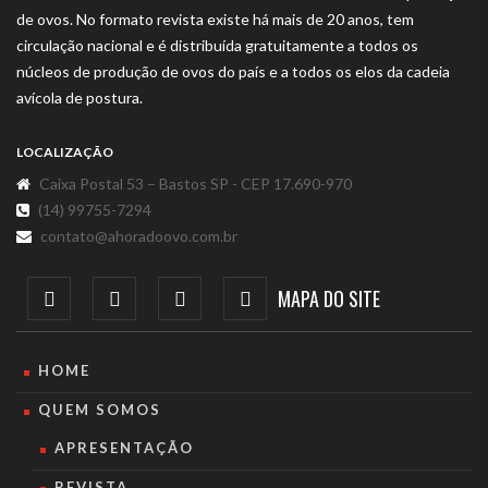
de ovos. No formato revista existe há mais de 20 anos, tem
circulação nacional e é distribuída gratuitamente a todos os
núcleos de produção de ovos do país e a todos os elos da cadeia
avícola de postura.
LOCALIZAÇÃO
Caixa Postal 53 – Bastos SP - CEP 17.690-970
(14) 99755-7294
contato@ahoradoovo.com.br
MAPA DO SITE
HOME
QUEM SOMOS
APRESENTAÇÃO
REVISTA