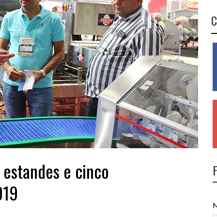
C
 estandes e cinco
019
N