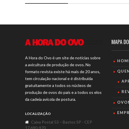
MAPA DO
A Hora do Ovo é um site de notícias sobre
HOM
a avicultura de produção de ovos. No
QUE
formato revista existe há mais de 20 anos,
tem circulação nacional e é distribuída
AP
gratuitamente a todos os núcleos de
RE
produção de ovos do país e a todos os elos
da cadeia avícola de postura.
OVO
EMP
LOCALIZAÇÃO
Caixa Postal 53 – Bastos SP - CEP
17.690-970