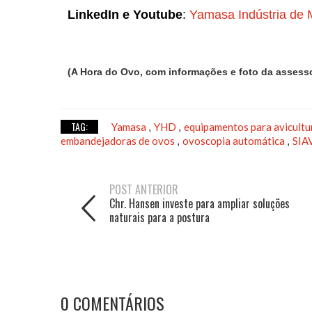
LinkedIn e Youtube
:
Yamasa Indústria de
(A Hora do Ovo, com informações e foto da assess
TAG:
Yamasa
YHD
equipamentos para avicult
,
,
embandejadoras de ovos
ovoscopia automática
SIA
,
,
POST ANTERIOR
Chr. Hansen investe para ampliar soluções
naturais para a postura
0 COMENTÁRIOS