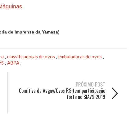
 Máquinas
oria de imprensa da Yamasa)
ura
classificadoras de ovos
embaladoras de ovos
,
,
,
VS
ABPA
,
,
PRÓXIMO POST
Comitiva da Asgav/Ovos RS tem participação
forte no SIAVS 2019