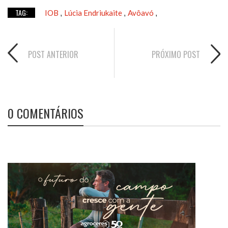
TAG:
IOB
Lúcia Endriukaite
Avôavó
,
,
,
POST ANTERIOR
PRÓXIMO POST
0 COMENTÁRIOS