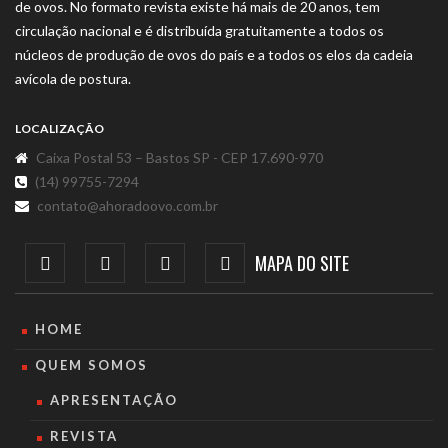
de ovos. No formato revista existe há mais de 20 anos, tem
circulação nacional e é distribuída gratuitamente a todos os
núcleos de produção de ovos do país e a todos os elos da cadeia
avícola de postura.
LOCALIZAÇÃO
Caixa Postal 53 – Bastos SP - CEP 17.690-970
(14) 99755-7294
contato@ahoradoovo.com.br
MAPA DO SITE
HOME
QUEM SOMOS
APRESENTAÇÃO
REVISTA