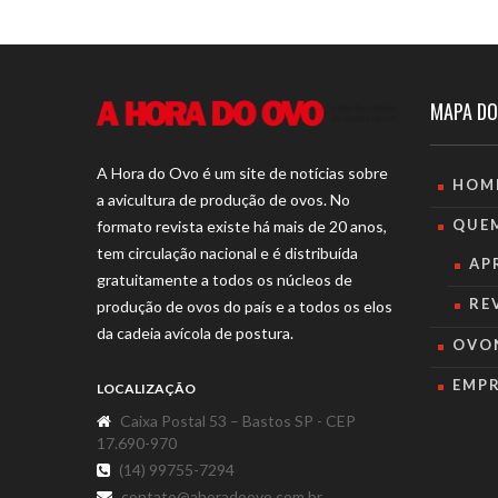
MAPA DO
A Hora do Ovo é um site de notícias sobre
HOM
a avicultura de produção de ovos. No
QUE
formato revista existe há mais de 20 anos,
tem circulação nacional e é distribuída
AP
gratuitamente a todos os núcleos de
RE
produção de ovos do país e a todos os elos
da cadeia avícola de postura.
OVO
EMP
LOCALIZAÇÃO
Caixa Postal 53 – Bastos SP - CEP
17.690-970
(14) 99755-7294
contato@ahoradoovo.com.br