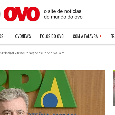
OS
OVONEWS
POLOS DO OVO
COM A PALAVRA
FR
A Principal Vitrine De Negócios Do Ano No País"