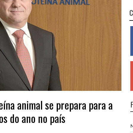
C
eína animal se prepara para a
ios do ano no país
N