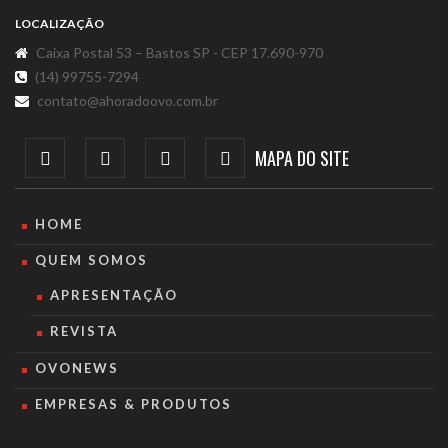
LOCALIZAÇÃO
Caixa Postal 53 – Bastos SP - CEP 17.690-970
(14) 99755-7294
contato@ahoradoovo.com.br
MAPA DO SITE
HOME
QUEM SOMOS
APRESENTAÇÃO
REVISTA
OVONEWS
EMPRESAS & PRODUTOS