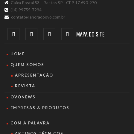
Caixa Postal 53 – Bastos SP - CEP 17.690-970
(14) 99755-7294
contato@ahoradoovo.com.br
MAPA DO SITE
HOME
QUEM SOMOS
APRESENTAÇÃO
REVISTA
OVONEWS
EMPRESAS & PRODUTOS
COM A PALAVRA
ARTIGOS TÉCNICOS