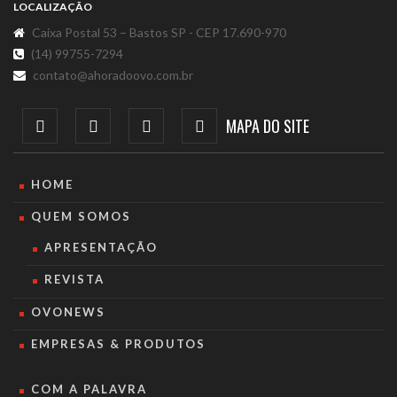
LOCALIZAÇÃO
Caixa Postal 53 – Bastos SP - CEP 17.690-970
(14) 99755-7294
contato@ahoradoovo.com.br
MAPA DO SITE
HOME
QUEM SOMOS
APRESENTAÇÃO
REVISTA
OVONEWS
EMPRESAS & PRODUTOS
COM A PALAVRA