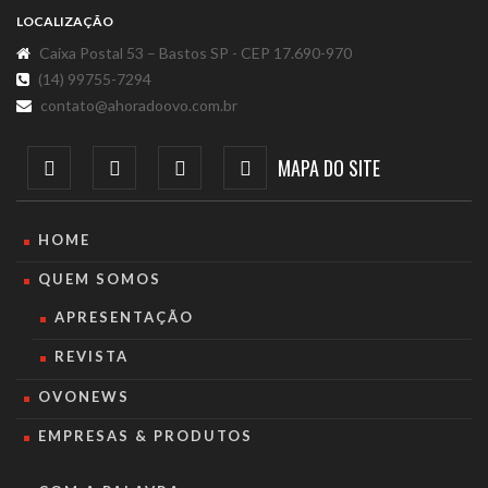
LOCALIZAÇÃO
Caixa Postal 53 – Bastos SP - CEP 17.690-970
(14) 99755-7294
contato@ahoradoovo.com.br
MAPA DO SITE
HOME
QUEM SOMOS
APRESENTAÇÃO
REVISTA
OVONEWS
EMPRESAS & PRODUTOS