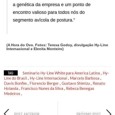
a genética da empresa e um ponto de
encontro valioso para todos nós do
segmento avícola de postura.”
(A Hora do Ovo. Fotos: Teresa Godoy, divulgação Hy-Line
Internacional e Elenita Monteiro)
TAG:
Seminario Hy-Line White para America Latina
Hy-
,
Line do Brasil
Hy-Line Internacional
Marcelo Barbosa
,
,
,
Davis Bonfim
Florencio Berger
Gustavo Shimizu
Renato
,
,
,
Holanda
Francisco Nunes da Silva
Rebeca Benegas
,
,
Medeiros
,
POST ANTERIOR
PRÓXIMO POST