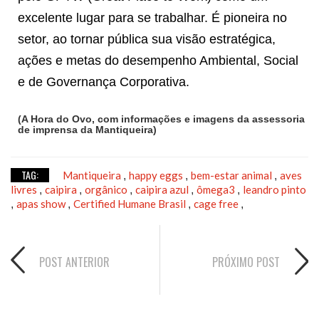
excelente lugar para se trabalhar. É pioneira no
setor, ao tornar pública sua visão estratégica,
ações e metas do desempenho Ambiental, Social
e de Governança Corporativa.
(A Hora do Ovo, com informações e imagens da assessoria
de imprensa da Mantiqueira)
TAG:
Mantiqueira
happy eggs
bem-estar animal
aves
,
,
,
livres
caipira
orgânico
caipira azul
ômega3
leandro pinto
,
,
,
,
,
apas show
Certified Humane Brasil
cage free
,
,
,
,
POST ANTERIOR
PRÓXIMO POST