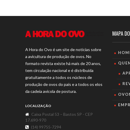
MAPA DO
A Hora do Ovo é um site de notícias sobre
HOM
a avicultura de produção de ovos. No
QUE
formato revista existe há mais de 20 anos,
tem circulação nacional e é distribuída
AP
gratuitamente a todos os núcleos de
RE
produção de ovos do país e a todos os elos
da cadeia avícola de postura.
OVO
EMP
LOCALIZAÇÃO
Caixa Postal 53 – Bastos SP - CEP
17.690-970
(14) 99755-7294