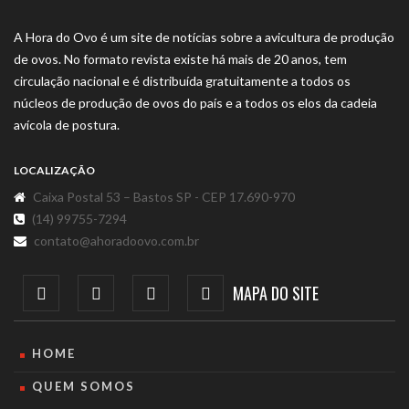
A Hora do Ovo é um site de notícias sobre a avicultura de produção
de ovos. No formato revista existe há mais de 20 anos, tem
circulação nacional e é distribuída gratuitamente a todos os
núcleos de produção de ovos do país e a todos os elos da cadeia
avícola de postura.
LOCALIZAÇÃO
Caixa Postal 53 – Bastos SP - CEP 17.690-970
(14) 99755-7294
contato@ahoradoovo.com.br
MAPA DO SITE
HOME
QUEM SOMOS