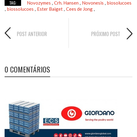
TAG:
Novozymes
Crh. Hansen
Novonesis
biosolucoes
,
,
,
biossolucoes
Ester Baiget
Cees de Jong
,
,
,
,
POST ANTERIOR
PRÓXIMO POST
0 COMENTÁRIOS