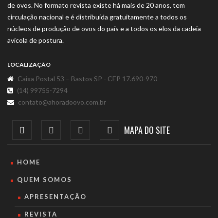
de ovos. No formato revista existe há mais de 20 anos, tem
circulação nacional e é distribuída gratuitamente a todos os
núcleos de produção de ovos do país e a todos os elos da cadeia
avícola de postura.
LOCALIZAÇÃO
Caixa Postal 53 – Bastos SP - CEP 17.690-970
(14) 99755-7294
contato@ahoradoovo.com.br
MAPA DO SITE
HOME
QUEM SOMOS
APRESENTAÇÃO
REVISTA