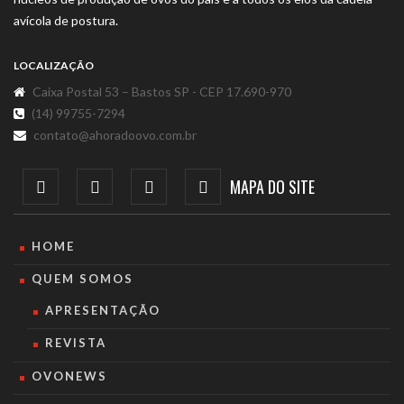
avícola de postura.
LOCALIZAÇÃO
Caixa Postal 53 – Bastos SP - CEP 17.690-970
(14) 99755-7294
contato@ahoradoovo.com.br
MAPA DO SITE
HOME
QUEM SOMOS
APRESENTAÇÃO
REVISTA
OVONEWS