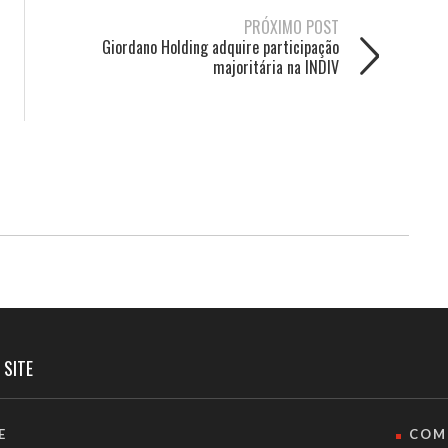
PRÓXIMO POST
Giordano Holding adquire participação
majoritária na INDIV
 SITE
E
COM