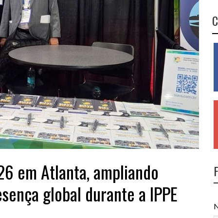
C
26 em Atlanta, ampliando
esença global durante a IPPE
N