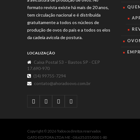
QUE
formato revista existe há mais de 20 anos,
tem circulação nacional e é distribuída
AP
gratuitamente a todos os núcleos de
RE
produção de ovos do país e a todos os elos
da cadeia avícola de postura.
OVO
EMP
LOCALIZAÇÃO
Caixa Postal 53 – Bastos SP - CEP
17.690-970
(14) 99755-7294
contato@ahoradoovo.com.br
Copyright © 2026 Todos os direitos reservados
GATO EDITORA LTDA ME - 08.635.055/0001-80