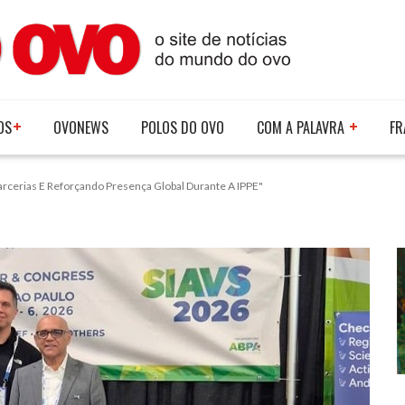
OS
OVONEWS
POLOS DO OVO
COM A PALAVRA
FR
rcerias E Reforçando Presença Global Durante A IPPE"