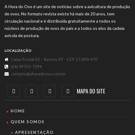
A Hora do Ovo é um site de notícias sobre a avicultura de produção
de ovos. No formato revista existe há mais de 20 anos, tem
circulação nacional e é distribuída gratuitamente a todos os
núcleos de produção de ovos do país e a todos os elos da cadeia
avícola de postura.
LOCALIZAÇÃO
Caixa Postal 53 – Bastos SP - CEP 17.690-970
(14) 99755-7294
contato@ahoradoovo.com.br
MAPA DO SITE
HOME
QUEM SOMOS
APRESENTAÇÃO