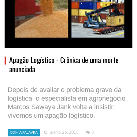
Apagão Logístico - Crônica de uma morte
anunciada
Depois de avaliar o problema grave da
logística, o especialista em agronegócio
Marcos Sawaya Jank volta a insistir:
vivemos um apagão logístico.
março 26, 2013
0
COM A PALAVRA