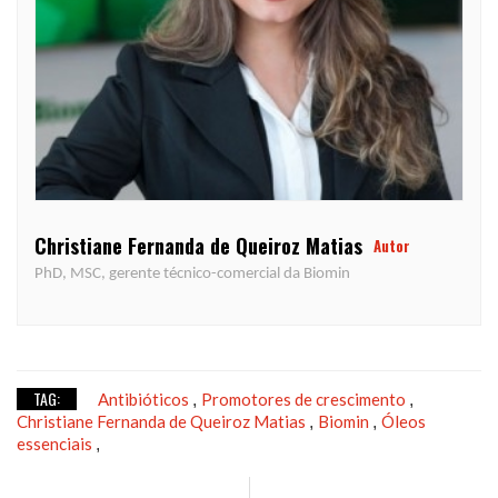
Christiane Fernanda de Queiroz Matias
Autor
PhD, MSC, gerente técnico-comercial da Biomin
TAG:
Antibióticos
Promotores de crescimento
,
,
Christiane Fernanda de Queiroz Matias
Biomin
Óleos
,
,
essenciais
,