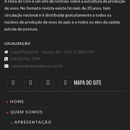
A Hora do Ovo é um site de notícias sobre a avicultura de produção
de ovos. No formato revista existe há mais de 20 anos, tem
circulação nacional e é distribuída gratuitamente a todos os
núcleos de produção de ovos do país e a todos os elos da cadeia
avícola de postura.
LOCALIZAÇÃO
Caixa Postal 53 – Bastos SP - CEP 17.690-970
(14) 99755-7294
contato@ahoradoovo.com.br
MAPA DO SITE
HOME
QUEM SOMOS
APRESENTAÇÃO