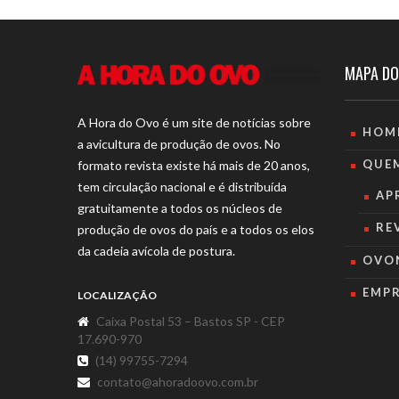
MAPA DO
A Hora do Ovo é um site de notícias sobre
HOM
a avicultura de produção de ovos. No
QUE
formato revista existe há mais de 20 anos,
tem circulação nacional e é distribuída
AP
gratuitamente a todos os núcleos de
RE
produção de ovos do país e a todos os elos
da cadeia avícola de postura.
OVO
EMP
LOCALIZAÇÃO
Caixa Postal 53 – Bastos SP - CEP
17.690-970
(14) 99755-7294
contato@ahoradoovo.com.br