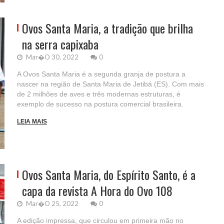
Ovos Santa Maria, a tradição que brilha
na serra capixaba
Mar�o 30, 2022
0
A Ovos Santa Maria é a segunda granja de postura a
nascer na região de Santa Maria de Jetibá (ES). Com mais
de 2 milhões de aves e três modernas estruturas, é
exemplo de sucesso na postura comercial brasileira.
LEIA MAIS
Ovos Santa Maria, do Espírito Santo, é a
capa da revista A Hora do Ovo 108
Mar�o 25, 2022
0
A edição impressa, que circulou em primeira mão no