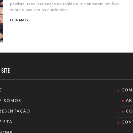
paulista, reuniu crianças da região que ganharam um livro
sobre o ovo e suas qualidades.
LEIA MAIS
 SITE
E
COM
AR
M SOMOS
RESENTAÇÃO
CO
VISTA
CON
NEWS