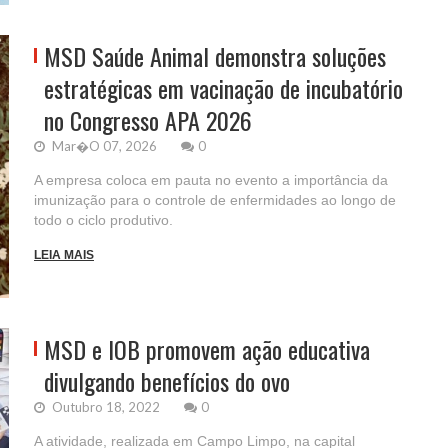
MSD Saúde Animal demonstra soluções
estratégicas em vacinação de incubatório
no Congresso APA 2026
Mar�o 07, 2026
0
A empresa coloca em pauta no evento a importância da
imunização para o controle de enfermidades ao longo de
todo o ciclo produtivo.
LEIA MAIS
MSD e IOB promovem ação educativa
divulgando benefícios do ovo
Outubro 18, 2022
0
A atividade, realizada em Campo Limpo, na capital