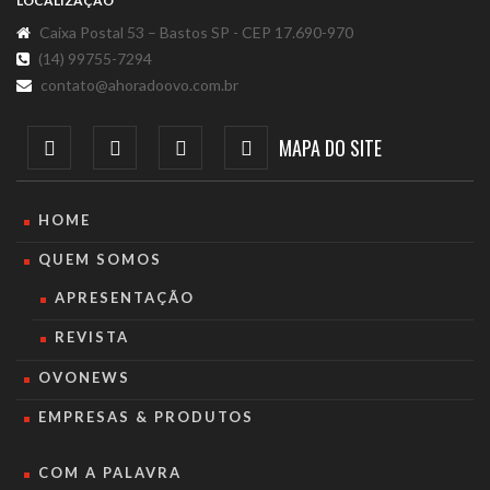
LOCALIZAÇÃO
Caixa Postal 53 – Bastos SP - CEP 17.690-970
(14) 99755-7294
contato@ahoradoovo.com.br
MAPA DO SITE
HOME
QUEM SOMOS
APRESENTAÇÃO
REVISTA
OVONEWS
EMPRESAS & PRODUTOS
COM A PALAVRA