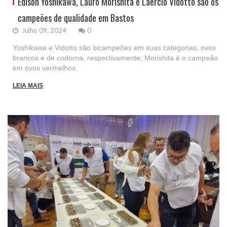
Edison Yoshikawa, Lauro Morishita e Laercio Vidotto são os
campeões de qualidade em Bastos
Julho 09, 2024
0
Yoshikawa e Vidotto são bicampeões em suas categorias, ovos
brancos e de codorna, respectivamente; Morishita é o campeão
em ovos vermelhos.
LEIA MAIS