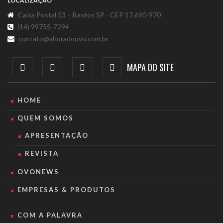
LOCALIZAÇÃO
Caixa Postal 53 – Bastos SP - CEP 17.690-970
(14) 99755-7294
contato@ahoradoovo.com.br
MAPA DO SITE
HOME
QUEM SOMOS
APRESENTAÇÃO
REVISTA
OVONEWS
EMPRESAS & PRODUTOS
COM A PALAVRA