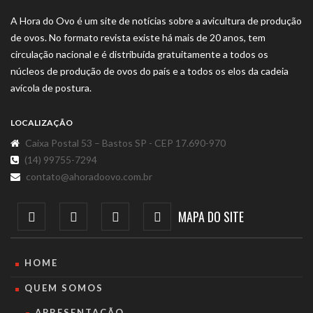
A Hora do Ovo é um site de notícias sobre a avicultura de produção
de ovos. No formato revista existe há mais de 20 anos, tem
circulação nacional e é distribuída gratuitamente a todos os
núcleos de produção de ovos do país e a todos os elos da cadeia
avícola de postura.
LOCALIZAÇÃO
Caixa Postal 53 – Bastos SP - CEP 17.690-970
(14) 99755-7294
contato@ahoradoovo.com.br
MAPA DO SITE
HOME
QUEM SOMOS
APRESENTAÇÃO