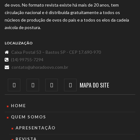
de ovos. No formato revista existe há mais de 20 anos, tem
circulação nacional e é distribuída gratuitamente a todos os
núcleos de produção de ovos do país e a todos os elos da cadeia
avícola de postura.
LOCALIZAÇÃO
Caixa Postal 53 – Bastos SP - CEP 17.690-970
(14) 99755-7294
contato@ahoradoovo.com.br
MAPA DO SITE
HOME
QUEM SOMOS
APRESENTAÇÃO
REVISTA