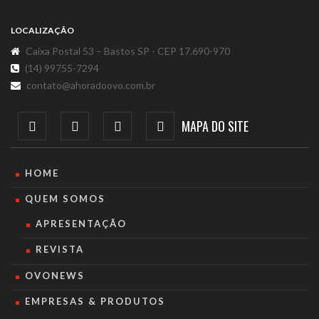
LOCALIZAÇÃO
Caixa Postal 53 – Bastos SP - CEP 17.690-970
(14) 99755-7294
contato@ahoradoovo.com.br
MAPA DO SITE
HOME
QUEM SOMOS
APRESENTAÇÃO
REVISTA
OVONEWS
EMPRESAS & PRODUTOS