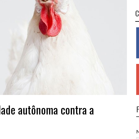
C
dade autônoma contra a
N