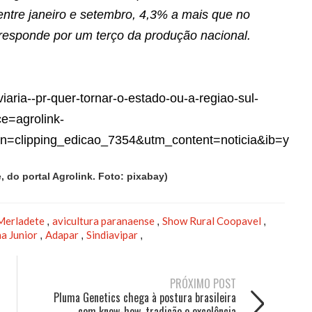
ntre janeiro e setembro, 4,3% a mais que no
esponde por um terço da produção nacional.
viaria--pr-quer-tornar-o-estado-ou-a-regiao-sul-
e=agrolink-
=clipping_edicao_7354&utm_content=noticia&ib=y
 do portal Agrolink. Foto: pixabay)
 Merladete
avicultura paranaense
Show Rural Coopavel
,
,
,
a Junior
Adapar
Sindiavipar
,
,
,
PRÓXIMO POST
Pluma Genetics chega à postura brasileira
com know-how, tradição e excelência