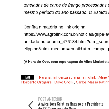
toneladas de carne de frango processadas e
mesmo período do ano passado. O Estado r
Confira a matéria no link original:
https://www.agrolink.com.br/noticias/gripe-a
unidade-autonoma_476184.html?utm_sourc
clipping&utm_medium=email&utm_campaign
(A Hora do Ovo, com reportagem de Aline Merladete,
TAG:
Parana
influenza aviaria
agrolink
Aline
,
,
,
Norberto Ortigara
Dilvo Grolli
Carlos Massa Ratinh
,
,
POST ANTERIOR
A avicultora Cristina Nagano é a Presidente
do XX Congresso de Ovos