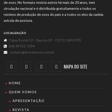
de ovos. No formato revista existe há mais de 20 anos, tem
circulação nacional e é distribuída gratuitamente a todos os
núcleos de produção de ovos do país e a todos os elos da cadeia
avícola de postura.
LOCALIZAÇÃO
Caixa Postal 53 – Bastos SP - CEP 17.690-970
(14) 99755-7294
contato@ahoradoovo.com.br
MAPA DO SITE
HOME
QUEM SOMOS
APRESENTAÇÃO
REVISTA