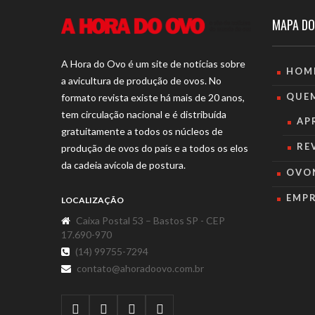
MAPA DO
A Hora do Ovo é um site de notícias sobre
HOM
a avicultura de produção de ovos. No
QUE
formato revista existe há mais de 20 anos,
tem circulação nacional e é distribuída
AP
gratuitamente a todos os núcleos de
RE
produção de ovos do país e a todos os elos
da cadeia avícola de postura.
OVO
EMP
LOCALIZAÇÃO
Caixa Postal 53 – Bastos SP - CEP
17.690-970
(14) 99755-7294
contato@ahoradoovo.com.br