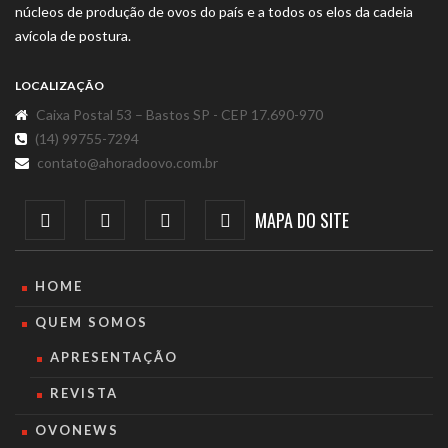
núcleos de produção de ovos do país e a todos os elos da cadeia
avícola de postura.
LOCALIZAÇÃO
Caixa Postal 53 – Bastos SP - CEP 17.690-970
(14) 99755-7294
contato@ahoradoovo.com.br
MAPA DO SITE
HOME
QUEM SOMOS
APRESENTAÇÃO
REVISTA
OVONEWS