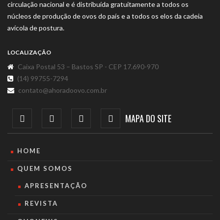
circulação nacional e é distribuída gratuitamente a todos os
núcleos de produção de ovos do país e a todos os elos da cadeia
avícola de postura.
LOCALIZAÇÃO
Caixa Postal 53 – Bastos SP - CEP 17.690-970
(14) 99755-7294
contato@ahoradoovo.com.br
MAPA DO SITE
HOME
QUEM SOMOS
APRESENTAÇÃO
REVISTA