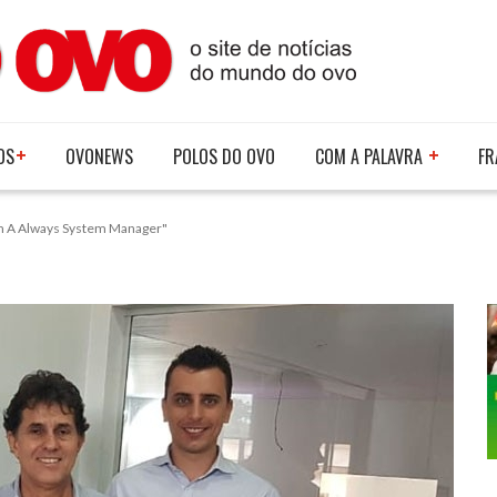
OS
OVONEWS
POLOS DO OVO
COM A PALAVRA
FR
om A Always System Manager"