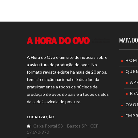
MAPA DO
A Hora do Ovo é um site de notícias sobre
HOM
a avicultura de produção de ovos. No
QUE
formato revista existe há mais de 20 anos,
tem circulação nacional e é distribuída
AP
gratuitamente a todos os núcleos de
RE
produção de ovos do país e a todos os elos
da cadeia avícola de postura.
OVO
EMP
LOCALIZAÇÃO
Caixa Postal 53 – Bastos SP - CEP
17.690-970