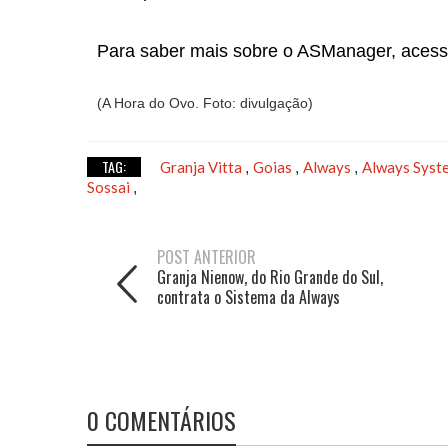
Para saber mais sobre o ASManager, acess
(A Hora do Ovo. Foto: divulgação)
TAG:
Granja Vitta
Goias
Always
Always Sys
,
,
,
Sossai
,
POST ANTERIOR
Granja Nienow, do Rio Grande do Sul,
contrata o Sistema da Always
0 COMENTÁRIOS