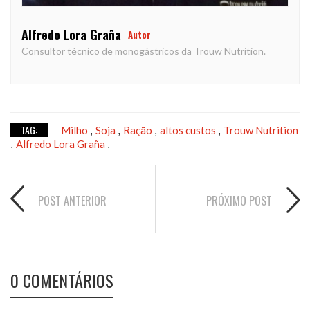
Alfredo Lora Graña
Autor
Consultor técnico de monogástricos da Trouw Nutrition.
TAG:
Milho
Soja
Ração
altos custos
Trouw Nutrition
,
,
,
,
Alfredo Lora Graña
,
,
POST ANTERIOR
PRÓXIMO POST
0 COMENTÁRIOS