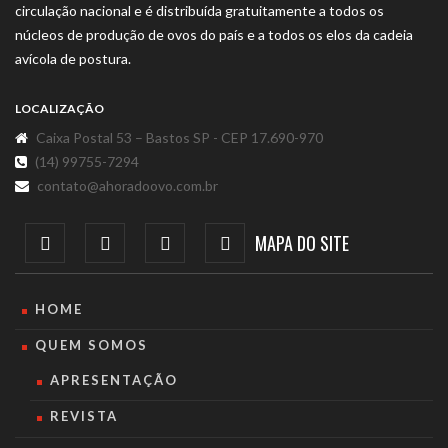
circulação nacional e é distribuída gratuitamente a todos os
núcleos de produção de ovos do país e a todos os elos da cadeia
avícola de postura.
LOCALIZAÇÃO
Caixa Postal 53 – Bastos SP - CEP 17.690-970
(14) 99755-7294
contato@ahoradoovo.com.br
MAPA DO SITE
HOME
QUEM SOMOS
APRESENTAÇÃO
REVISTA