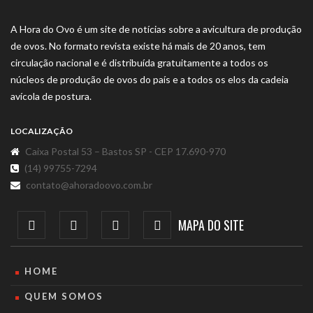
A Hora do Ovo é um site de notícias sobre a avicultura de produção
de ovos. No formato revista existe há mais de 20 anos, tem
circulação nacional e é distribuída gratuitamente a todos os
núcleos de produção de ovos do país e a todos os elos da cadeia
avícola de postura.
LOCALIZAÇÃO
Caixa Postal 53 – Bastos SP - CEP 17.690-970
(14) 99755-7294
contato@ahoradoovo.com.br
MAPA DO SITE
HOME
QUEM SOMOS