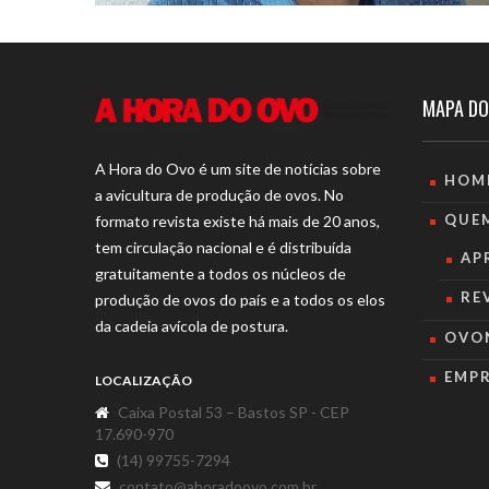
MAPA DO
A Hora do Ovo é um site de notícias sobre
HOM
a avicultura de produção de ovos. No
QUE
formato revista existe há mais de 20 anos,
tem circulação nacional e é distribuída
AP
gratuitamente a todos os núcleos de
RE
produção de ovos do país e a todos os elos
da cadeia avícola de postura.
OVO
EMP
LOCALIZAÇÃO
Caixa Postal 53 – Bastos SP - CEP
17.690-970
(14) 99755-7294
contato@ahoradoovo.com.br