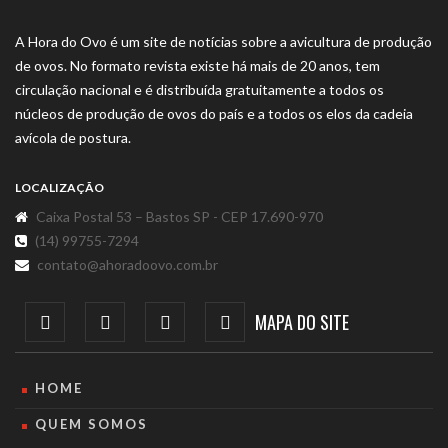
A Hora do Ovo é um site de notícias sobre a avicultura de produção
de ovos. No formato revista existe há mais de 20 anos, tem
circulação nacional e é distribuída gratuitamente a todos os
núcleos de produção de ovos do país e a todos os elos da cadeia
avícola de postura.
LOCALIZAÇÃO
Caixa Postal 53 – Bastos SP - CEP 17.690-970
(14) 99755-7294
contato@ahoradoovo.com.br
MAPA DO SITE
HOME
QUEM SOMOS