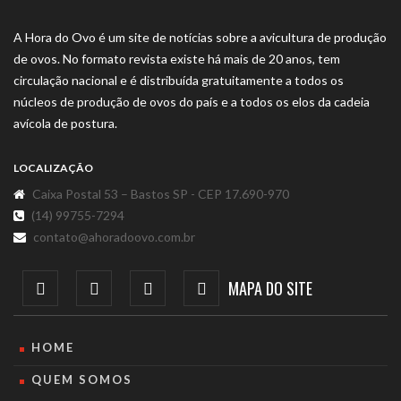
A Hora do Ovo é um site de notícias sobre a avicultura de produção
de ovos. No formato revista existe há mais de 20 anos, tem
circulação nacional e é distribuída gratuitamente a todos os
núcleos de produção de ovos do país e a todos os elos da cadeia
avícola de postura.
LOCALIZAÇÃO
Caixa Postal 53 – Bastos SP - CEP 17.690-970
(14) 99755-7294
contato@ahoradoovo.com.br
MAPA DO SITE
HOME
QUEM SOMOS