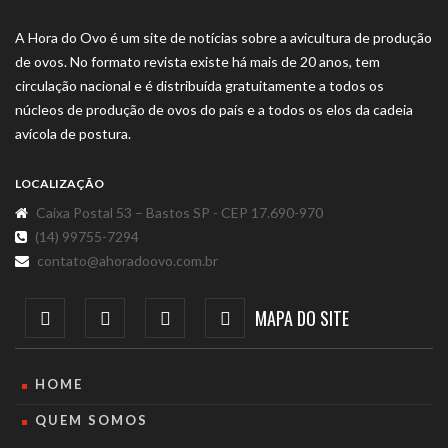
A Hora do Ovo é um site de notícias sobre a avicultura de produção
de ovos. No formato revista existe há mais de 20 anos, tem
circulação nacional e é distribuída gratuitamente a todos os
núcleos de produção de ovos do país e a todos os elos da cadeia
avícola de postura.
LOCALIZAÇÃO
Caixa Postal 53 – Bastos SP - CEP 17.690-970
(14) 99755-7294
contato@ahoradoovo.com.br
MAPA DO SITE
HOME
QUEM SOMOS