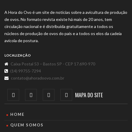
A Hora do Ovo é um site de notícias sobre a avicultura de produção
de ovos. No formato revista existe há mais de 20 anos, tem
circulação nacional e é distribuída gratuitamente a todos os
núcleos de produção de ovos do país e a todos os elos da cadeia
avícola de postura.
LOCALIZAÇÃO
Caixa Postal 53 – Bastos SP - CEP 17.690-970
(14) 99755-7294
contato@ahoradoovo.com.br
MAPA DO SITE
HOME
QUEM SOMOS