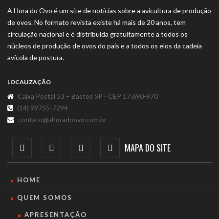
A Hora do Ovo é um site de notícias sobre a avicultura de produção
de ovos. No formato revista existe há mais de 20 anos, tem
circulação nacional e é distribuída gratuitamente a todos os
núcleos de produção de ovos do país e a todos os elos da cadeia
avícola de postura.
LOCALIZAÇÃO
Caixa Postal 53 – Bastos SP - CEP 17.690-970
(14) 99755-7294
contato@ahoradoovo.com.br
MAPA DO SITE
HOME
QUEM SOMOS
APRESENTAÇÃO