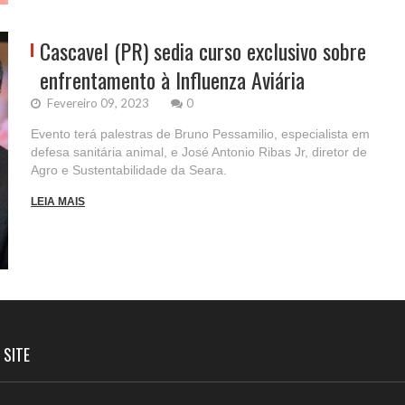
Cascavel (PR) sedia curso exclusivo sobre
enfrentamento à Influenza Aviária
Fevereiro 09, 2023
0
Evento terá palestras de Bruno Pessamilio, especialista em
defesa sanitária animal, e José Antonio Ribas Jr, diretor de
Agro e Sustentabilidade da Seara.
LEIA MAIS
 SITE