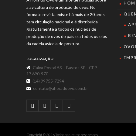
HOM
a avicultura de produção de ovos. No
QUE
formato revista existe há mais de 20 anos,
tem circulação nacional e é distribuída
AP
gratuitamente a todos os núcleos de
RE
produção de ovos do país e a todos os elos
da cadeia avícola de postura.
OVO
EMP
LOCALIZAÇÃO
Caixa Postal 53 – Bastos SP - CEP
17.690-970
(14) 99755-7294
contato@ahoradoovo.com.br
Copyright © 2026 Todos os direitos reservados